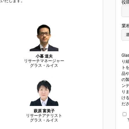
説いたします。
役
業
Gl
小暮 道夫
リサーチマネージャー
り
グラス・ルイス
ト
品
の
ン
り
け
だ
萩原 富美子
リサーチアナリスト
グラス・ルイス