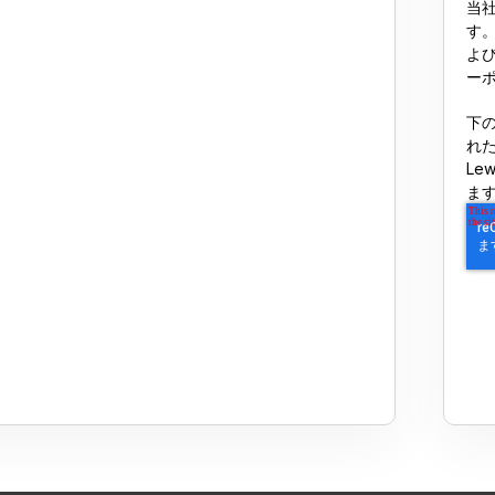
当
す
よ
ー
下
れた
Le
ま