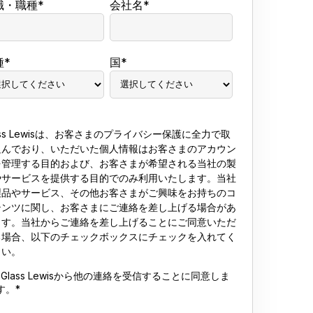
職・職種
*
会社名
*
種
*
国
*
ass Lewisは、お客さまのプライバシー保護に全力で取
組んでおり、いただいた個人情報はお客さまのアカウン
を管理する目的および、お客さまが希望される当社の製
やサービスを提供する目的でのみ利用いたします。当社
製品やサービス、その他お客さまがご興味をお持ちのコ
テンツに関し、お客さまにご連絡を差し上げる場合があ
ます。当社からご連絡を差し上げることにご同意いただ
る場合、以下のチェックボックスにチェックを入れてく
さい。
Glass Lewisから他の連絡を受信することに同意しま
す。
*